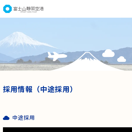
グ
本
ロ
フ
ロ
文
ー
ッ
ー
へ
カ
タ
バ
ル
ー
ル
ナ
へ
ナ
ビ
ビ
ゲ
ゲ
ー
ー
シ
シ
ョ
ョ
ン
採用情報（中途採用）
ン
へ
へ
中途採用