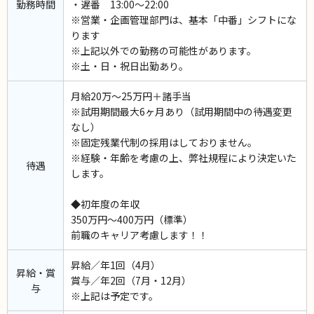
勤務時間
・遅番 13:00～22:00
※営業・企画管理部門は、基本「中番」シフトにな
ります
※上記以外での勤務の可能性があります。
※土・日・祝日出勤あり。
月給20万～25万円＋諸手当
※試用期間最大6ヶ月あり（試用期間中の待遇変更
なし）
※固定残業代制の採用はしておりません。
※経験・年齢を考慮の上、弊社規程により決定いた
待遇
します。
◆初年度の年収
350万円～400万円（標準）
前職のキャリア考慮します！！
昇給／年1回（4月）
昇給・賞
賞与／年2回（7月・12月）
与
※上記は予定です。