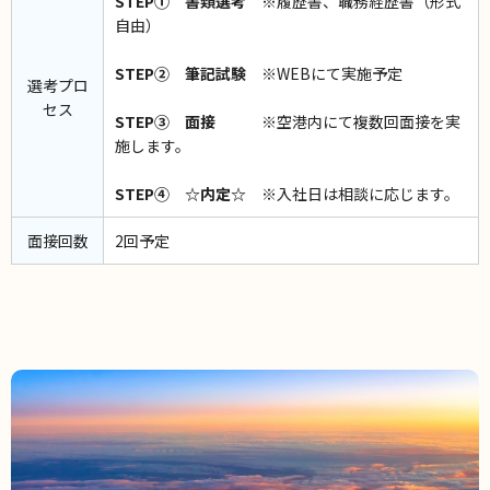
STEP① 書類選考
※履歴書、職務経歴書（形式
自由）
STEP② 筆記試験
※WEBにて実施予定
選考プロ
セス
STEP③ 面接
※空港内にて複数回面接を実
施します。
STEP④ ☆内定☆
※入社日は相談に応じます。
面接回数
2回予定