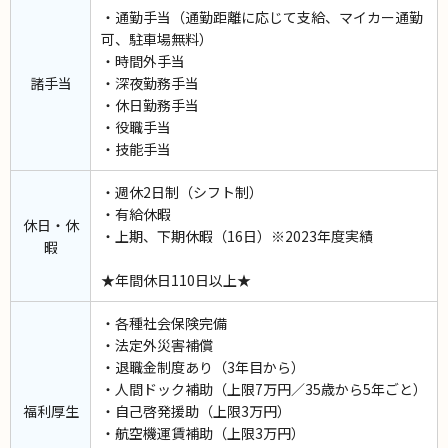
・通勤手当（通勤距離に応じて支給、マイカー通勤
可、駐車場無料）
・時間外手当
諸手当
・深夜勤務手当
・休日勤務手当
・役職手当
・技能手当
・週休2日制（シフト制）
・有給休暇
休日・休
・上期、下期休暇（16日）※2023年度実績
暇
★年間休日110日以上★
・各種社会保険完備
・法定外災害補償
・退職金制度あり（3年目から）
・人間ドック補助（上限7万円／35歳から5年ごと）
福利厚生
・自己啓発援助（上限3万円）
・航空機運賃補助（上限3万円）