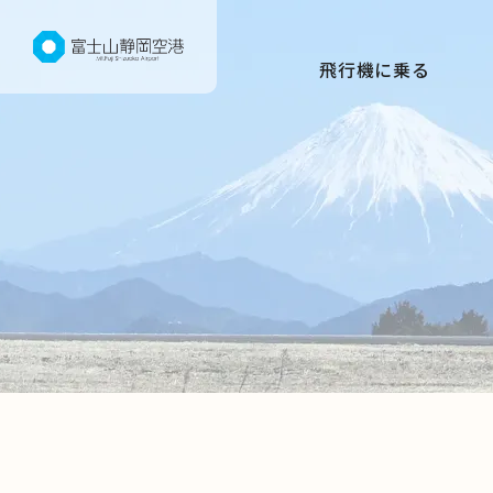
グ
本
ロ
フ
ロ
文
ー
ッ
飛行機に乗る
ー
へ
カ
タ
バ
ル
ー
ル
ナ
へ
ナ
ビ
ビ
ゲ
ゲ
ー
ー
シ
シ
ョ
ョ
ン
ン
へ
へ