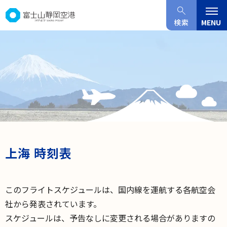
グ
本
フ
ロ
文
ッ
検索
MENU
ー
へ
タ
バ
ー
ル
へ
ナ
ビ
ゲ
ー
シ
ョ
上海 時刻表
ン
へ
このフライトスケジュールは、国内線を運航する各航空会
社から発表されています。
スケジュールは、予告なしに変更される場合がありますの