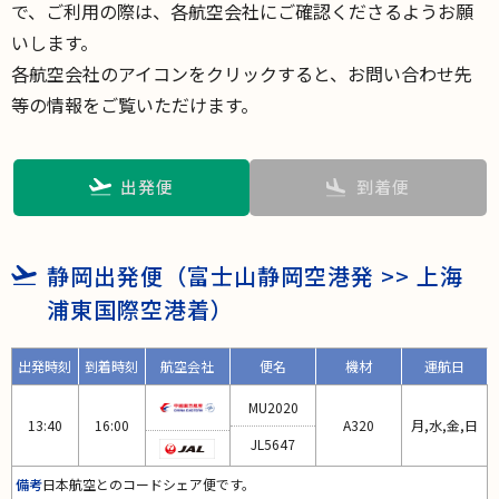
で、ご利用の際は、各航空会社にご確認くださるようお願
いします。
各航空会社のアイコンをクリックすると、お問い合わせ先
等の情報をご覧いただけます。
出発便
到着便
静岡出発便（富士山静岡空港発 >> 上海
浦東国際空港着）
出発時刻
到着時刻
航空会社
便名
機材
運航日
MU2020
13:40
16:00
A320
月,水,金,日
JL5647
備考
日本航空とのコードシェア便です。