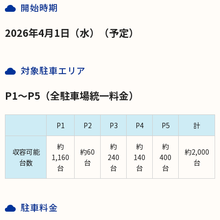
開始時期
2026年4月1日（水）（予定）
対象駐車エリア
P1～P5（全駐車場統一料金）
P1
P2
P3
P4
P5
計
約
約
約
約
収容可能
約60
約2,000
1,160
240
140
400
台数
台
台
台
台
台
台
駐車料金