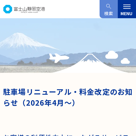
グ
本
ロ
フ
ロ
文
ー
ッ
検索
MENU
ー
へ
カ
タ
バ
ル
ー
ル
ナ
へ
ナ
ビ
ビ
ゲ
ゲ
ー
ー
シ
シ
ョ
ョ
ン
駐車場リニューアル・料金改定のお知
ン
へ
らせ（2026年4月～）
へ